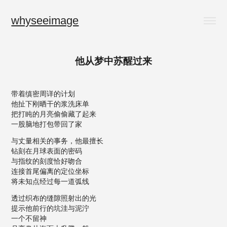
whyseeimage
他从梦中苏醒过来
带着缜密周详的计划
他扯下刚晒干的浆洗床单
把打盹的月亮偷偷藏了起来
一股脑地打包带回了家
与丈量相关的事务，他最擅长
钻刻在月球表面的密码
与指纹的刻度恰好吻合
连接首尾偏离的定位坐标
将未知点经过每一道弧线
透过织布的缝隙照射出的光
提示他前行的坑洼与泥泞
一个不留神