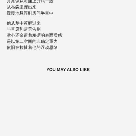
月亮像从海面上升腾一般
从布袋里蹿出来
缓慢地悬浮到房间半空中
他从梦中苏醒过来
与草原和蓝天告别
掌心还余留着粗砺的表面质感
是以第二空间的非确定重力
依旧在拉扯着他的浮动思绪
YOU MAY ALSO LIKE