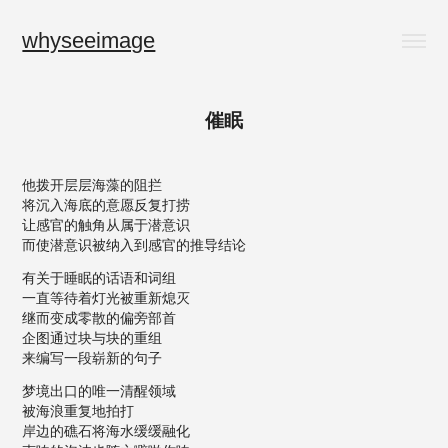
whyseeimage
催眠
他拨开层层海藻的阻拦
将沉入海底的意愿反复打捞
让感官的触角从属于潜意识
而使潜意识被纳入到感官的推导结论
有关于睡眠的话语和词组
一直等待着灯光被重新熄灭
继而变成零散的偏旁部首
企图通过块与块的重组
来编写一段崭新的句子
梦境出口的唯一清醒领域
被海浪重复地拍打
岸边的礁石将海水缓缓融化