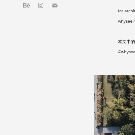
for arch
whysee
本文中的
©whyseei