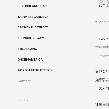
《滨江漫
（点击上方链
BEYONDLANDSCAPE
INCHINESEGARDENS
#Shangh
BACKONTHESTREET
ALONGROADWAYS
my works
whyseei
STILLBEIJING
Instagr
ONCEINAMERICA
WORDSAFTERLETTERS
欢迎关注
如果语言
Contact
（文末附
Videos
建筑摄影