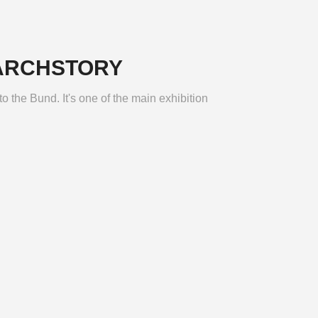
IARCHSTORY
o the Bund. It's one of the main exhibition