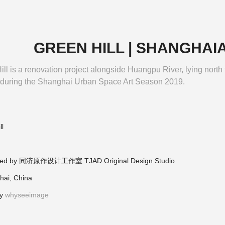
GREEN HILL | SHANGHA
ll is a renovation project alongside Huangpu River, lying north t
during the Shanghai Urban Space Art Season 2019.
ll
ned by
同济原作设计工作室 TJAD Original Design Studio
hai, China
by
whyseeimage