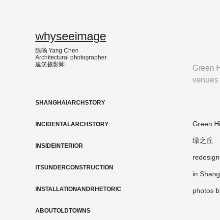
whyseeimage
陈旸 Yang Chen                                                       
Architectural photographer                                        
建筑摄影师
Green Hi
venues 
SHANGHAIARCHSTORY
Green Hi
INCIDENTALARCHSTORY
绿之丘
INSIDEINTERIOR
redesig
ITSUNDERCONSTRUCTION
in Shang
INSTALLATIONANDRHETORIC
photos 
ABOUTOLDTOWNS