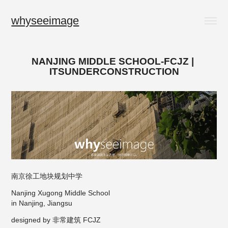
whyseeimage
NANJING MIDDLE SCHOOL-FCJZ | 
ITSUNDERCONSTRUCTION
南京徐工地块规划中学
Nanjing Xugong Middle School
in Nanjing, Jiangsu
designed by 非常建筑 FCJZ