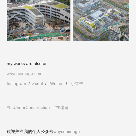
my works are also on
whyseeimage.com
Instagram
/
Zcool
/
Weibo
/
小红书
#ItsUnderConstruction
#在建造
欢迎关注我的个人公众号
whyseeimage